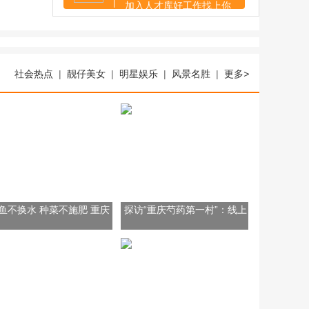
加入人才库好工作找上你
社会热点
|
靓仔美女
|
明星娱乐
|
风景名胜
|
更多
>
鱼不换水 种菜不施肥 重庆
探访“重庆芍药第一村”：线上
个“智能工厂”藏着现代农业
线下齐推“花经济”
码