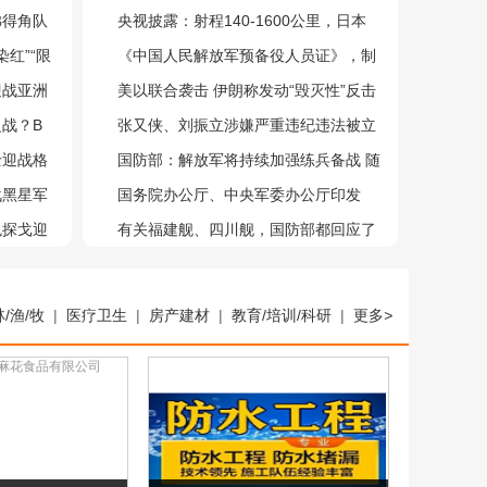
佛得角队
三个重磅信息
央视披露：射程140-1600公里，日本
红”“限
为“备战台海”大肆囤积弹药
《中国人民解放军预备役人员证》，制
迎战亚洲
发启用！
美以联合袭击 伊朗称发动“毁灭性”反击
之战？B
中东局势陡然升级
张又侠、刘振立涉嫌严重违纪违法被立
士迎战格
案审查调查
国防部：解放军将持续加强练兵备战 随
战黑星军
时准备回击谋“独”挑衅行径
国务院办公厅、中央军委办公厅印发
色探戈迎
《兵役登记工作规定》
有关福建舰、四川舰，国防部都回应了
林/渔/牧
|
医疗卫生
|
房产建材
|
教育/培训/科研
|
更多
>