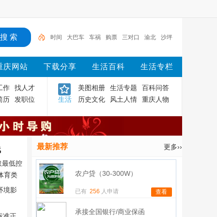
时间
大巴车
车祸
购票
三对口
渝北
沙坪
坝
渝中
重庆
主城
重庆网站
下载分享
生活百科
生活专栏
工作
找人才
美图相册
生活专题
百科问答
简历
发职位
生活
历史文化
风土人情
重庆人物
最新推荐
更多››
线
取最低控
农户贷（30-300W）
体育类
环境影
已有
256
人申请
查看
承接全国银行/商业保函
标准正