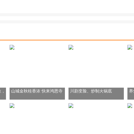
位，
山城金秋桂香浓 快来鸿恩寺
川剧变脸、炒制火锅底
养
公园“花式”赏桂
料！“无语哥”重庆体验地道“中
这
国味”
密