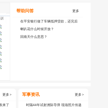
帮助问答
更多
培训
在平安银行做了车辆抵押贷款，还完后
取大本可以本人不去吗？
喇叭花什么时候开放？
回南天什么意思？
军事资讯
更多
更多
>
>
表来了
时隔44年试射洲际导弹 现场照片传递