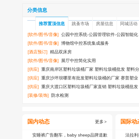
分类信息
推荐置顶信息
跳蚤市场
房屋信息
同城活动
[软件/图书/音像]
公园中控系统-公园管理软件-公园智能化
程序
[软件/图书/音像]
博物馆中控系统集成服务
[酒店预订]
精品双床房
[软件/图书/音像]
展厅中控简化实用
[供应]
重庆南岸区塑料垃圾桶厂家 塑料垃圾桶批发 塑料
类垃圾桶
[供应]
重庆沙坪坝哪里有批发塑料垃圾桶的厂家 赛普塑业
赛普垃圾桶
[供应]
重庆大渡口区塑料垃圾桶厂家直销 塑料垃圾桶批发
塑料环卫垃圾桶
[装修/装饰]
防水检测
国内动态
国际动
更多
>
安睡裤广告翻车，baby sheep品牌道歉
法拉利