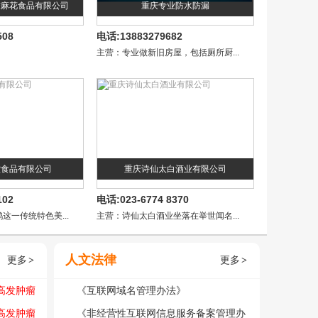
陈麻花食品有限公司
重庆专业防水防漏
508
电话:13883279682
主营：专业做新旧房屋，包括厕所厨...
堂食品有限公司
重庆诗仙太白酒业有限公司
102
电话:023-6774 8370
这一传统特色美...
主营：诗仙太白酒业坐落在举世闻名...
人文法律
更多
更多
>
>
高发肿瘤
《互联网域名管理办法》
2026
高发肿瘤
《非经营性互联网信息服务备案管理办