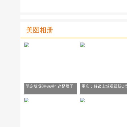
美图相册
限定版“彩林森林” 这是属于
重庆：解锁山城观景新C
山城的冬日浪漫
鹅岭悬空栈桥正式开放