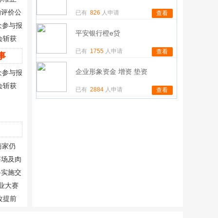
响评价公
已有
826
人申请
查看
众参与报
平安银行橙e贷
会斩获
已有
1755
人申请
查看
事
企业形象资金 增资 垫资
众参与报
会斩获
已有
2884
人申请
查看
商家仍
宰场及肉
次公示
将实施交
创业大赛
改提前