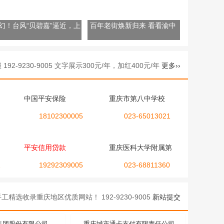
幻！台风“贝碧嘉”逼近，上
百年老街焕新归来 看看渝中
现紫红色天空
鲁祖庙的“新面貌”
9230-9005 文字展示300元/年，加红400元/年
更多››
中国平安保险
重庆市第八中学校
18102300005
023-65013021
平安信用贷款
重庆医科大学附属第
1
19292309005
023-68811360
精选收录重庆地区优质网站！ 192-9230-9005
新站提交
集团股份有限公司
重庆城市通卡支付有限责任公司