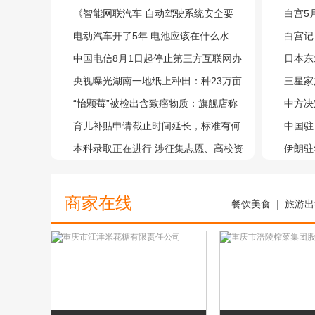
《智能网联汽车 自动驾驶系统安全要
售，苹
白宫5
求》强制性国家标准正式发布
电动汽车开了5年 电池应该在什么水
每周发
白宫记
平？新国标规范→
中国电信8月1日起停止第三方互联网办
定的
被起诉
日本东
卡，电商平台商家仍称“未收到通知”
央视曝光湖南一地纸上种田：种23万亩
发布海
三星家
水稻上报38万亩，村干部成假种粮大
“怡颗莓”被检出含致癌物质：旗舰店称
款”：
中方决
户，“为了应对检查，只能要求村民在
符合标准，多家线上商超已搜不到相关
育儿补贴申请截止时间延长，标准有何
和股息
取反制
中国驻
可视范围内种水稻”
产品
变化？国家卫健委解读→
本科录取正在进行 涉征集志愿、高校资
和强烈
伊朗驻
助等事项需注意→
商家在线
餐饮美食
|
旅游出