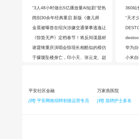
死、接盘与债务
“3人48小时做出5亿播放量AI短剧”登热
员组投
360
搜，导演辟谣
阔别30余年经典重启 新版《傻儿师
则、开
“天才
长》2月11日开播
金晨被曝曾在绍兴涉嫌交通肇事逃逸让
前参与D
DES
助理顶包，事发地附近村民称仍有印
《惊蛰无声》定档春节！将反间谍题材
名的方
des
象：撞了一道墙
搬上银幕
谢霆锋重庆演唱会惊现长相酷似的模仿
方法
华为自
者，歌迷狂追拍照，安保嗓子喊冒烟：
于朦胧坠楼身亡，印小天、张云龙、赵
m麒麟
小米自
假的
樱子等艺人发文悼念
高端新
平安社区金融
万家燕医院
[聘]
平安网格招聘初级运营专员
[聘]
急聘护士多名