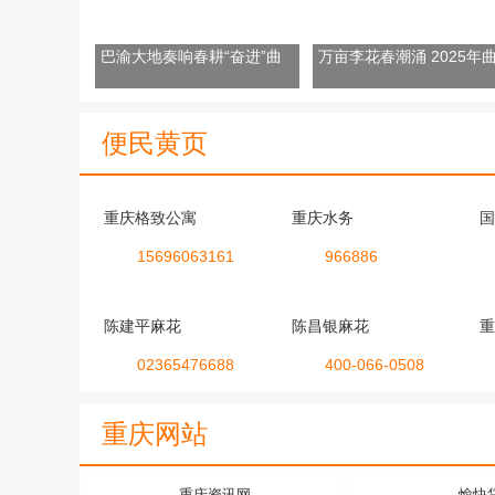
巴渝大地奏响春耕“奋进”曲
万亩李花春潮涌 2025年
乡李花季健步走活动启航
便民黄页
重庆格致公寓
重庆水务
国
15696063161
966886
陈建平麻花
陈昌银麻花
重
02365476688
400-066-0508
重庆网站
重庆资讯网
愉快