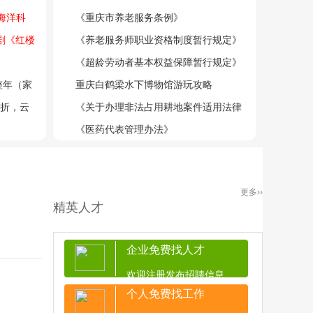
化等体检
海洋科
法》
《重庆市养老服务条例》
月20日
剧《红楼
《养老服务师职业资格制度暂行规定》
剧院
《超龄劳动者基本权益保障暂行规定》
整年（家
重庆白鹤梁水下博物馆游玩攻略
5折，云
《关于办理非法占用耕地案件适用法律
若干问题的规定》
《医药代表管理办法》
更多››
精英人才
企业免费找人才
欢迎注册发布招聘信息
个人免费找工作