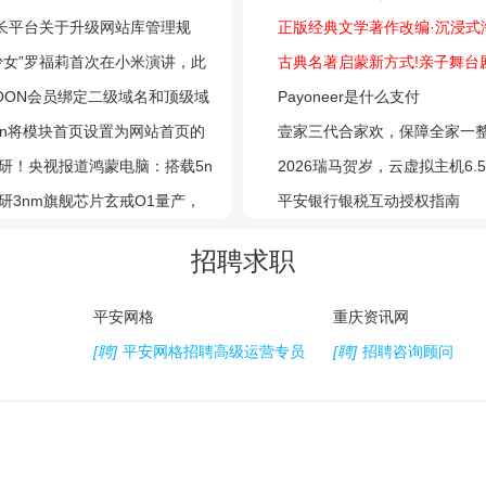
放广告的方法
站长平台关于升级网站库管理规
筛查：肺部、消化道四癌甲基
正版经典文学著作改编·沉浸式
展备案合规核查的公告
少女”罗福莉首次在小米演讲，此
套餐）2026
幻之旅舞台剧《海底两万里》6
古典名著启蒙新方式!亲子舞台
eepSeek模型研发
TOON会员绑定二级域名和顶级域
登陆重庆大剧院
春趣》5 月 30 日登陆重庆大
Payoneer是什么支付
法
toon将模块首页设置为网站首页的
壹家三代合家欢，保障全家一
研！央视报道鸿蒙电脑：搭载5n
财险）
2026瑞马贺岁，云虚拟主机6.
X90芯片
研3nm旗舰芯片玄戒O1量产，
服务器5折起！
平安银行银税互动授权指南
机即将发布！
招聘求职
平安网格
重庆资讯网
[聘]
平安网格招聘高级运营专员
[聘]
招聘咨询顾问