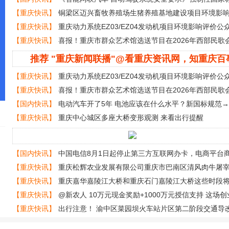
式发布
【重庆快讯】
铜梁区迈兴畜牧养殖场生猪养殖基地建设项目环境影
众参与第一次信息公示
【重庆快讯】
重庆动力系统EZ03/EZ04发动机项目环境影响评价公
批前信息公示
【重庆快讯】
喜报！重庆市群众艺术馆选送节目在2026年西部民歌
一等奖
推荐 "重庆新闻联播"@看重庆资讯网，知重庆百
【重庆快讯】
重庆动力系统EZ03/EZ04发动机项目环境影响评价公
批前信息公示
【重庆快讯】
喜报！重庆市群众艺术馆选送节目在2026年西部民歌
一等奖
【国内快讯】
电动汽车开了5年 电池应该在什么水平？新国标规范→
【重庆快讯】
重庆中心城区多座大桥变形观测 来看出行提醒
【国内快讯】
中国电信8月1日起停止第三方互联网办卡，电商平台
称“未收到通知”
【重庆快讯】
重庆松辉农业发展有限公司重庆市巴南区清风肉牛屠
牛类产品火锅鲜品食材供应基地建设项目环境影响评价公众参与第一
【重庆快讯】
重庆嘉华嘉陵江大桥和重庆石门嘉陵江大桥这些时段
通管制
【重庆快讯】
@新农人 10万元现金奖励+1000万元授信支持 这场
等你来
【重庆快讯】
出行注意！ 渝中区菜园坝火车站片区第二阶段交通导
至7月25日实施