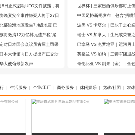
果传奇设计师操刀！
月8日正式启动UFO文件披露，将
世界杯 | 三家巴西俱乐部盯上
布一批解密档案 学者：失望是注
协晚宴安全事件嫌疑人将于27日
门将沃津尼亚
中国足协新规发布：包含“捂嘴染
北部沿海地区发生7.4级地震 已
时发球”等多项调整
波黑 VS 卡塔尔｜巴尔干之心
啸警报
族将缴清12万亿韩元遗产税“尾
杯冠军！B组最终轮全景解读
瑞士 VS 加拿大｜生死或荣誉
母女3人卖股筹钱，李在镕靠贷款
定对日本国会众议员古屋圭司采
组最终轮全景解读
巴拿马 VS 克罗地亚｜运河勇
措施
日本大使馆向日方提出严正交涉
子军团！L组出线六分战
英格兰 VS 加纳｜三狮军团迎
抗议
华大使馆最新发声
团！L组出线关键战
哥伦比亚 VS 刚果（金）｜金
战刚果豹！K组出线卡位战
行
|
生活服务
|
企业/工厂
|
商务服务
|
休闲娱乐
|
党政/社团
|
农/