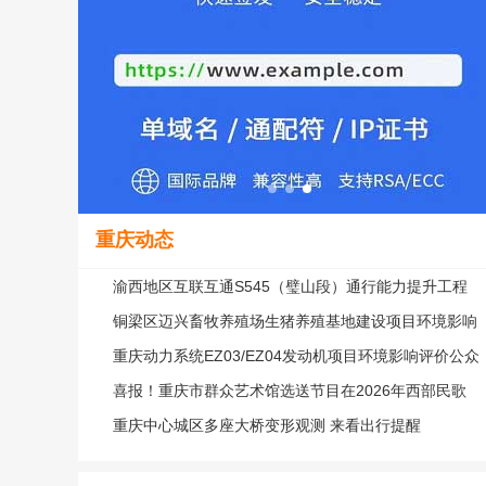
重庆动态
渝西地区互联互通S545（璧山段）通行能力提升工程
环
铜梁区迈兴畜牧养殖场生猪养殖基地建设项目环境影响
重庆动力系统EZ03/EZ04发动机项目环境影响评价公众
喜报！重庆市群众艺术馆选送节目在2026年西部民歌
会
重庆中心城区多座大桥变形观测 来看出行提醒