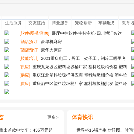
生活服务
交友征婚
商业服务
宠物帮帮
车辆服务
教育
[软件/图书/音像]
展厅中控软件-中控主机-四川博汇智达
[酒店预订]
豪华机麻房
[酒店预订]
豪华大床房
[技能培训]
2021重庆电工，焊工，架子工，制冷工哪里考
分
[供应]
重庆九龙坡区塑料垃圾桶厂家 塑料垃圾桶价格 塑料
环卫垃圾桶
[供应]
重庆江北塑料垃圾桶供应商 塑料垃圾桶价格 塑料垃
圾桶240l
[供应]
重庆渝中区塑料垃圾桶厂家 塑料垃圾桶批发 塑料环
卫垃圾桶
态
体育快讯
更多
>
推出首款电动车：435万元起
世界杯16强产生 对阵图、时间