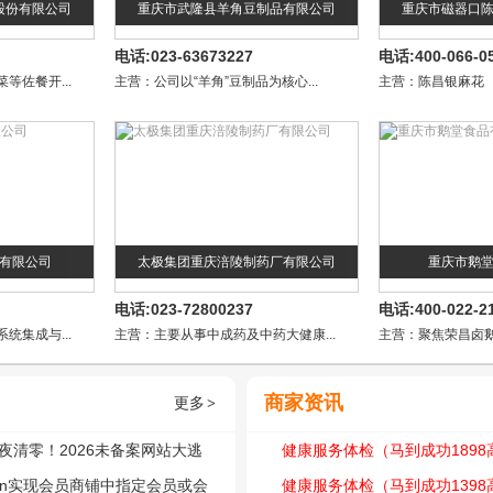
股份有限公司
重庆市武隆县羊角豆制品有限公司
重庆市磁器口
电话:023-63673227
电话:400-066-0
等佐餐开...
主营：公司以“羊角”豆制品为核心...
主营：陈昌银麻花
有限公司
太极集团重庆涪陵制药厂有限公司
重庆市鹅
电话:023-72800237
电话:400-022-2
统集成与...
主营：主要从事中成药及中药大健康...
主营：聚焦荣昌卤鹅
商家资讯
更多
>
夜清零！2026未备案网站大逃
健康服务体检（马到成功1898
人站长的至暗时刻与生存指南
toon实现会员商铺中指定会员或会
+影像、心脑血管筛查体检套餐）
健康服务体检（马到成功1398