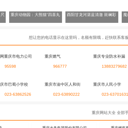
曲尺
重庆动物园：大熊猫“四喜丸
酉阳甘龙河湛蓝清澈 斑斓彩
魔
子”冬日“围炉煮茶”
林点缀岸边
海
想让您的电话显示在这里吗，名额有限哦，赶快联系客服 192-
网重庆市电力公司
重庆燃气
重庆专业防水补漏
95598
966777
13883279682
庆市巴蜀小学校
重庆市渝中区人和街
重庆市人民小学
023-63862526
023-63890222
023-6370163
重庆网站大全 全部手工
贷
重庆水务集团股份有限公司
重庆燃气