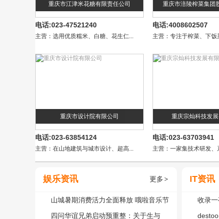
重庆市江津米花糖有限责任公司
重庆市涪陵榨菜集团
电话:023-47521240
电话:4008602507
主营：选用优质糯米、白糖、花生仁...
主营：专注于榨菜、下饭菜
重庆市设计院有限公司
重庆宗灿科技发展
电话:023-63854124
电话:023-63703941
主营：在山地建筑与城市设计、超高...
主营：一家集技术研发、系
娱乐资讯
IT资讯
更多
>
山城暑期消费活力全面释放 哦啦音乐节
收录一
人气领跑暑期档演出
四问华谊兄弟启动预重整：关于生与
杀：个
des