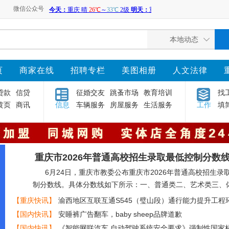
微信公众号
页
商家在线
招聘专栏
美图相册
人文法律
贷款
信贷
征婚交友
跳蚤市场
教育培训
找
黄页
商讯
信息
车辆服务
房屋服务
生活服务
工作
填
重庆市2026年普通高校招生录取最低控制分数
6月24日，重庆市教委公布重庆市2026年普通高校招生录
制分数线。具体分数线如下所示：一、普通类二、艺术类三、
【重庆快讯】
渝西地区互联互通S545（璧山段）通行能力提升工程
响评价信息第一次公示
【国内快讯】
安睡裤广告翻车，baby sheep品牌道歉
【国内快讯】
《智能网联汽车 自动驾驶系统安全要求》强制性国家