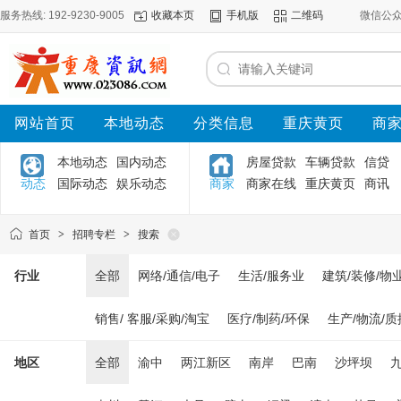
服务热线: 192-9230-9005
收藏本页
手机版
二维码
微信公
网站首页
本地动态
分类信息
重庆黄页
商
本地动态
国内动态
房屋贷款
车辆贷款
信贷
动态
国际动态
娱乐动态
商家
商家在线
重庆黄页
商讯
首页
>
招聘专栏
>
搜索
行业
全部
网络/通信/电子
生活/服务业
建筑/装修/物
销售/ 客服/采购/淘宝
医疗/制药/环保
生产/物流/质
地区
全部
渝中
两江新区
南岸
巴南
沙坪坝