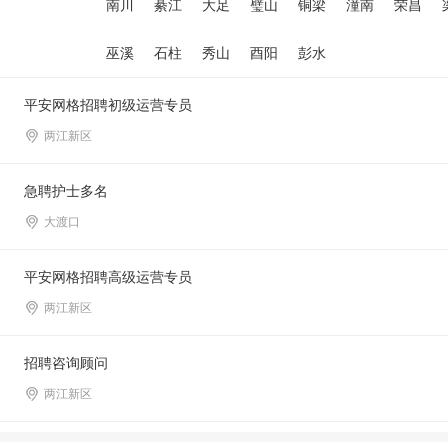
南川
綦江
大足
璧山
铜梁
潼南
荣昌
巫溪
石柱
秀山
酉阳
彭水
平安网格招聘初级运营专员
两江新区
急聘护士多名
大渡口
平安网格招聘高级运营专员
两江新区
招聘咨询顾问
两江新区