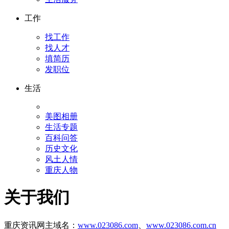
工作
找工作
找人才
填简历
发职位
生活
美图相册
生活专题
百科问答
历史文化
风土人情
重庆人物
关于我们
重庆资讯网主域名：
www.023086.com
、
www.023086.com.cn