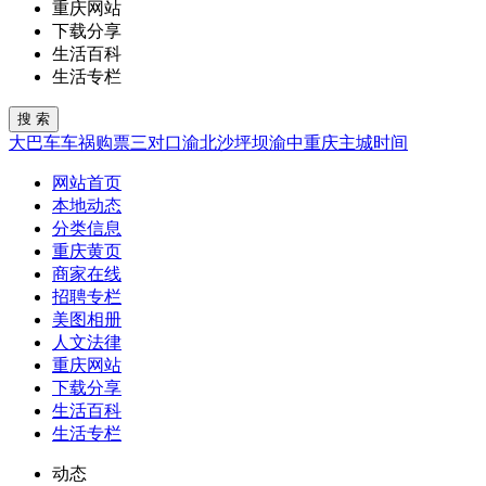
重庆网站
下载分享
生活百科
生活专栏
大巴车
车祸
购票
三对口
渝北
沙坪坝
渝中
重庆
主城
时间
网站首页
本地动态
分类信息
重庆黄页
商家在线
招聘专栏
美图相册
人文法律
重庆网站
下载分享
生活百科
生活专栏
动态