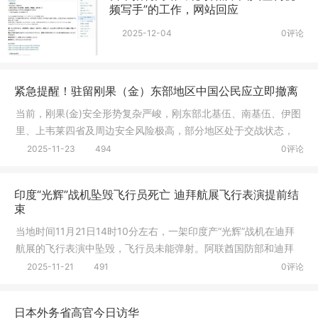
频写手”的工作，网站回应
2025-12-04
0评论
紧急提醒！驻留刚果（金）东部地区中国公民应立即撤离
当前，刚果(金)安全形势复杂严峻，刚东部北基伍、南基伍、伊图
里、上韦莱四省及周边安全风险极高，部分地区处于交战状态，
针对中
2025-11-23
494
0评论
印度“光辉”战机坠毁飞行员死亡 迪拜航展飞行表演提前结
束
当地时间11月21日14时10分左右，一架印度产“光辉”战机在迪拜
航展的飞行表演中坠毁，飞行员未能弹射。阿联酋国防部和迪拜
媒体办
2025-11-21
491
0评论
日本外务省高官今日访华