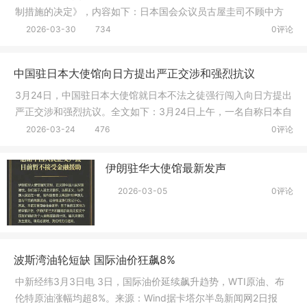
制措施的决定》，内容如下：日本国会众议员古屋圭司不顾中方
强烈反对
2026-03-30
734
0评论
中国驻日本大使馆向日方提出严正交涉和强烈抗议
3月24日，中国驻日本大使馆就日本不法之徒强行闯入向日方提出
严正交涉和强烈抗议。全文如下：3月24日上午，一名自称日本自
卫队人
2026-03-24
476
0评论
伊朗驻华大使馆最新发声
2026-03-05
0评论
波斯湾油轮短缺 国际油价狂飙8%
中新经纬3月3日电 3日，国际油价延续飙升趋势，WTI原油、布
伦特原油涨幅均超8%。来源：Wind据卡塔尔半岛新闻网2日报