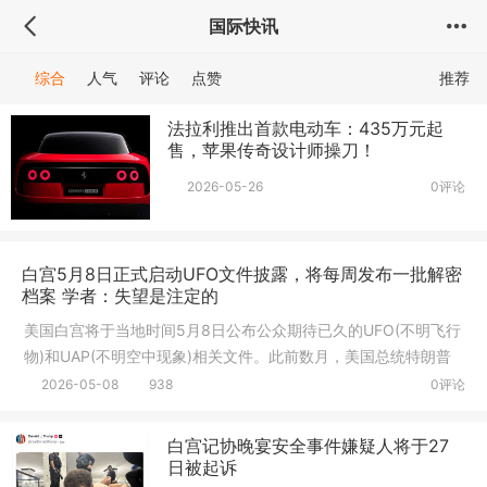
国际快讯
综合
人气
评论
点赞
推荐
法拉利推出首款电动车：435万元起
售，苹果传奇设计师操刀！
2026-05-26
0评论
白宫5月8日正式启动UFO文件披露，将每周发布一批解密
档案 学者：失望是注定的
美国白宫将于当地时间5月8日公布公众期待已久的UFO(不明飞行
物)和UAP(不明空中现象)相关文件。此前数月，美国总统特朗普
已下令政
2026-05-08
938
0评论
白宫记协晚宴安全事件嫌疑人将于27
日被起诉